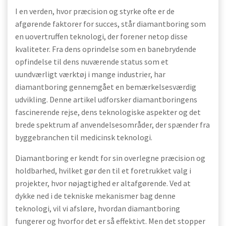
I en verden, hvor præcision og styrke ofte er de
afgørende faktorer for succes, står diamantboring som
en uovertruffen teknologi, der forener netop disse
kvaliteter. Fra dens oprindelse som en banebrydende
opfindelse til dens nuværende status som et
uundværligt værktøj i mange industrier, har
diamantboring gennemgået en bemærkelsesværdig
udvikling. Denne artikel udforsker diamantboringens
fascinerende rejse, dens teknologiske aspekter og det
brede spektrum af anvendelsesområder, der spænder fra
byggebranchen til medicinsk teknologi.
Diamantboring er kendt for sin overlegne præcision og
holdbarhed, hvilket gør den til et foretrukket valg i
projekter, hvor nøjagtighed er altafgørende. Ved at
dykke ned i de tekniske mekanismer bag denne
teknologi, vil vi afsløre, hvordan diamantboring
fungerer og hvorfor det er så effektivt. Men det stopper