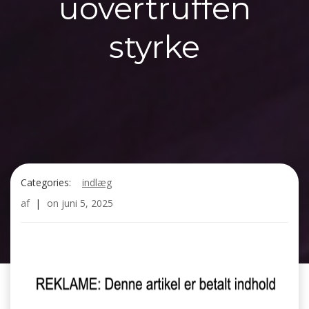
uovertruffen
styrke
Categories:
indlæg
af
|
on
juni 5, 2025