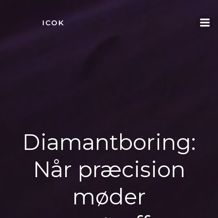
Videre
til
ICOK
indhold
Diamantboring:
Når præcision
møder