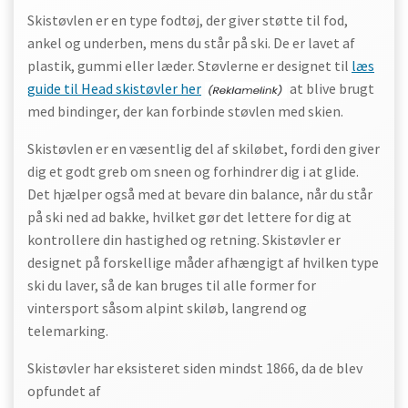
Skistøvlen er en type fodtøj, der giver støtte til fod,
ankel og underben, mens du står på ski. De er lavet af
plastik, gummi eller læder. Støvlerne er designet til
læs
guide til Head skistøvler her
at blive brugt
med bindinger, der kan forbinde støvlen med skien.
Skistøvlen er en væsentlig del af skiløbet, fordi den giver
dig et godt greb om sneen og forhindrer dig i at glide.
Det hjælper også med at bevare din balance, når du står
på ski ned ad bakke, hvilket gør det lettere for dig at
kontrollere din hastighed og retning. Skistøvler er
designet på forskellige måder afhængigt af hvilken type
ski du laver, så de kan bruges til alle former for
vintersport såsom alpint skiløb, langrend og
telemarking.
Skistøvler har eksisteret siden mindst 1866, da de blev
opfundet af