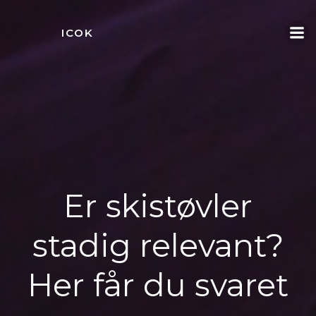
Videre
til
ICOK
indhold
Er skistøvler
stadig relevant?
Her får du svaret