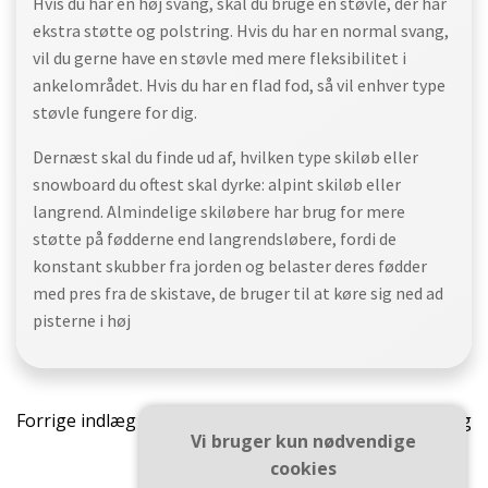
Hvis du har en høj svang, skal du bruge en støvle, der har
ekstra støtte og polstring. Hvis du har en normal svang,
vil du gerne have en støvle med mere fleksibilitet i
ankelområdet. Hvis du har en flad fod, så vil enhver type
støvle fungere for dig.
Dernæst skal du finde ud af, hvilken type skiløb eller
snowboard du oftest skal dyrke: alpint skiløb eller
langrend. Almindelige skiløbere har brug for mere
støtte på fødderne end langrendsløbere, fordi de
konstant skubber fra jorden og belaster deres fødder
med pres fra de skistave, de bruger til at køre sig ned ad
pisterne i høj
Indlægsnavigation
Indlæ
Forrige indlæg
Næste indlæg
Vi bruger kun nødvendige
cookies