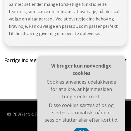
Samlet set er der mange forskellige funktionelle
features, som kan være relevant at overveje, når du skal
vælge en altanparasol. Ved at overveje dine behov og
krav nøje, kan du vælge en parasol, som passer perfekt
til din altan og giver dig den bedste oplevelse.
Indlægsnavigation
Indlæ
Forrige indlæg
Næste indlæg
Vi bruger kun nødvendige
cookies
Cookies anvendes udelukkende
for at sikre, at hjemmesiden
fungerer korrekt.
Disse cookies sættes af os og
slettes automatisk, når din
© 2026 Icok. Bygget ved at bruge WordPress og Brite
session slutter eller efter kort tid.
Theme .