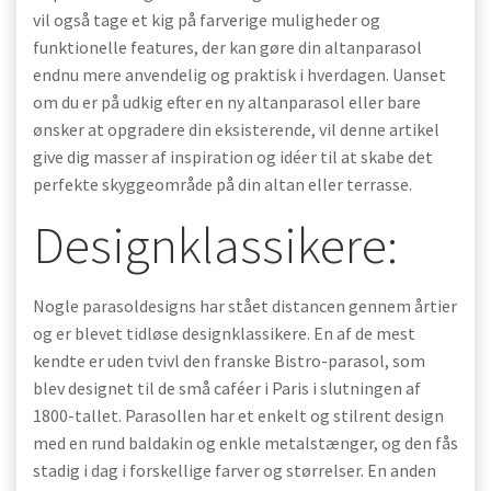
vil også tage et kig på farverige muligheder og
funktionelle features, der kan gøre din altanparasol
endnu mere anvendelig og praktisk i hverdagen. Uanset
om du er på udkig efter en ny altanparasol eller bare
ønsker at opgradere din eksisterende, vil denne artikel
give dig masser af inspiration og idéer til at skabe det
perfekte skyggeområde på din altan eller terrasse.
Designklassikere:
Nogle parasoldesigns har stået distancen gennem årtier
og er blevet tidløse designklassikere. En af de mest
kendte er uden tvivl den franske Bistro-parasol, som
blev designet til de små caféer i Paris i slutningen af
1800-tallet. Parasollen har et enkelt og stilrent design
med en rund baldakin og enkle metalstænger, og den fås
stadig i dag i forskellige farver og størrelser. En anden