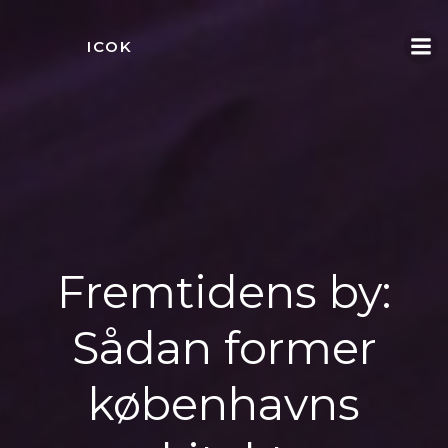
Videre
til
ICOK
indhold
Fremtidens by:
Sådan former
københavns