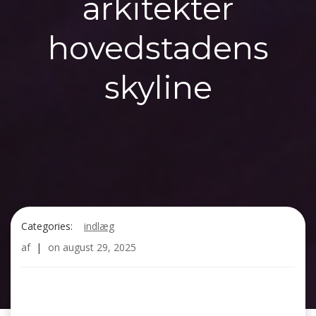
arkitekter
hovedstadens
skyline
Categories:
indlæg
af
|
on
august 29, 2025