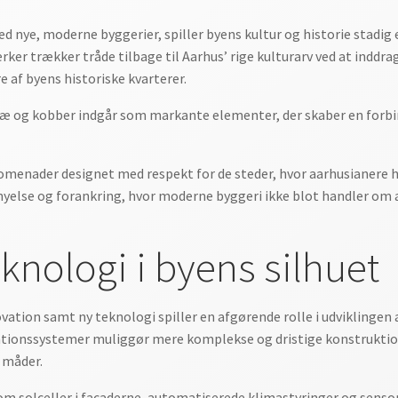
ed nye, moderne byggerier, spiller byens kultur og historie stadig
er trækker tråde tilbage til Aarhus’ rige kulturarv ved at inddrag
re af byens historiske kvarterer.
, træ og kobber indgår som markante elementer, der skaber en forb
promenader designet med respekt for de steder, hvor aarhusianere
yelse og forankring, hvor moderne byggeri ikke blot handler om 
knologi i byens silhuet
novation samt ny teknologi spiller en afgørende rolle i udviklingen
tionssystemer muliggør mere komplekse og dristige konstruktion
 måder.
om solceller i facaderne, automatiserede klimastyringer og sensore