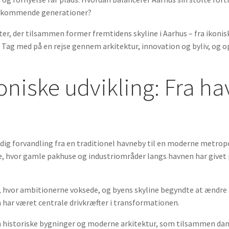
or kommende generationer?
tter, der tilsammen former fremtidens skyline i Aarhus – fra ikonis
ag med på en rejse gennem arkitektur, innovation og byliv, og 
oniske udvikling: Fra ha
 forvandling fra en traditionel havneby til en moderne metrop
se, hvor gamle pakhuse og industriområder langs havnen har givet p
, hvor ambitionerne voksede, og byens skyline begyndte at ændre 
 har været centrale drivkræfter i transformationen.
m historiske bygninger og moderne arkitektur, som tilsammen d