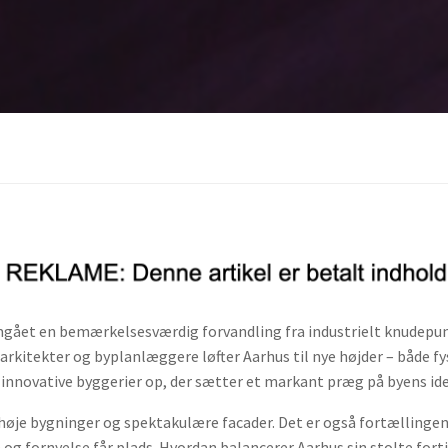
gået en bemærkelsesværdig forvandling fra industrielt knudepun
e arkitekter og byplanlæggere løfter Aarhus til nye højder – både 
innovative byggerier op, der sætter et markant præg på byens ide
 høje bygninger og spektakulære facader. Det er også fortælling
 og fornyelse får plads. Hvordan balancerer Aarhus sin stolte fort