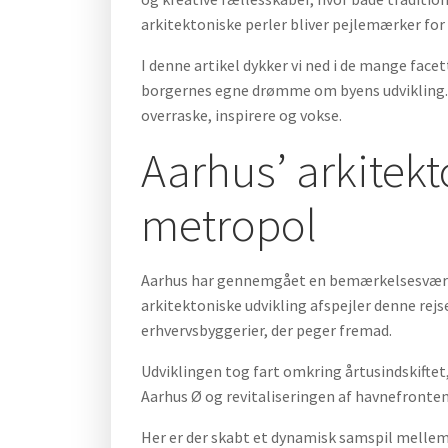
arkitektoniske perler bliver pejlemærker f
I denne artikel dykker vi ned i de mange face
borgernes egne drømme om byens udvikling. T
overraske, inspirere og vokse.
Aarhus’ arkitekt
metropol
Aarhus har gennemgået en bemærkelsesværdig
arkitektoniske udvikling afspejler denne rej
erhvervsbyggerier, der peger fremad.
Udviklingen tog fart omkring årtusindskiftet
Aarhus Ø og revitaliseringen af havnefronten
Her er der skabt et dynamisk samspil melle