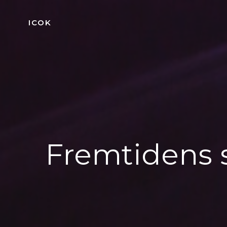
Videre
til
ICOK
indhold
Fremtidens s