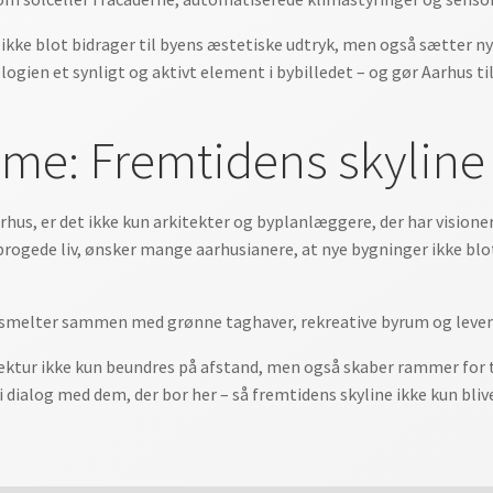
 ikke blot bidrager til byens æstetiske udtryk, men også sætter 
ologien et synligt og aktivt element i bybilledet – og gør Aarhus 
e: Fremtidens skyline 
rhus, er det ikke kun arkitekter og byplanlæggere, der har visione
rogede liv, ønsker mange aarhusianere, at nye bygninger ikke bl
melter sammen med grønne taghaver, rekreative byrum og levende 
itektur ikke kun beundres på afstand, men også skaber rammer for 
r i dialog med dem, der bor her – så fremtidens skyline ikke kun 