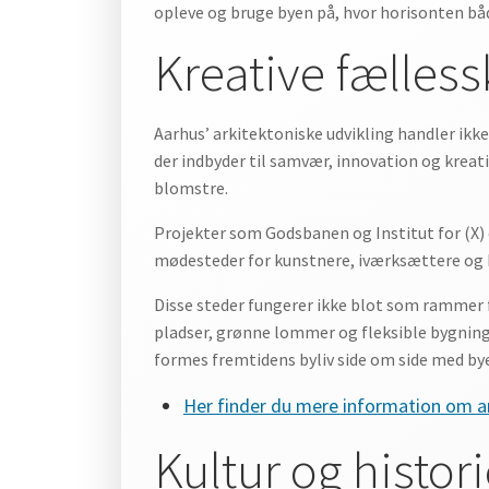
opleve og bruge byen på, hvor horisonten bå
Kreative fælles
Aarhus’ arkitektoniske udvikling handler ik
der indbyder til samvær, innovation og kreati
blomstre.
Projekter som Godsbanen og Institut for (X)
mødesteder for kunstnere, iværksættere og 
Disse steder fungerer ikke blot som rammer fo
pladser, grønne lommer og fleksible bygninge
formes fremtidens byliv side om side med bye
Her finder du mere information om ark
Kultur og histor