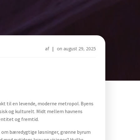
af
|
on
august 29, 2025
kt til en levende, moderne metropol. Byens
fysisk og kulturelt. Midt mellem havnens
ntitet og fremtid.
en om bæredygtige løsninger, grønne byrum
id med nutidens krav og visioner? Hvilke