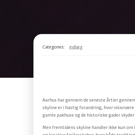
Categories:
indlæg
Aarhus har gennem de seneste årtier gennem
skyline er i hastig forandring, hvor visionær
gamle pakhuse og de historiske gader skyder 
Men fremtidens skyline handler ikke kun om
og kreative fællesskaber, hvor både tradition