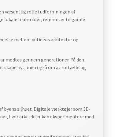
 en væsentlig rolle i udformningen af
e lokale materialer, referencer til gamle
indelse mellem nutidens arkitektur og
 har mødtes gennem generationer. På den
at skabe nyt, men også om at fortælle og
 af byens silhuet. Digitale værktøjer som 3D-
er, hvor arkitekter kan eksperimentere med
r, der optimerer energiforbruget i realtid.