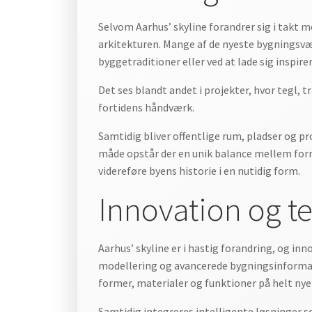
Selvom Aarhus’ skyline forandrer sig i takt m
arkitekturen. Mange af de nyeste bygningsværk
byggetraditioner eller ved at lade sig inspire
Det ses blandt andet i projekter, hvor tegl
fortidens håndværk.
Samtidig bliver offentlige rum, pladser og 
måde opstår der en unik balance mellem forn
videreføre byens historie i en nutidig form.
Innovation og te
Aarhus’ skyline er i hastig forandring, og in
modellering og avancerede bygningsinforma
former, materialer og funktioner på helt nye
Samtidig integreres intelligente løsninger s