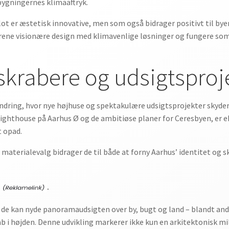
bygningernes klimaaftryk.
lot er æstetisk innovative, men som også bidrager positivt til by
orene visionære design med klimavenlige løsninger og fungere som
skrabere og udsigtsproje
andring, hvor nye højhuse og spektakulære udsigtsprojekter skyde
ighthouse på Aarhus Ø og de ambitiøse planer for Ceresbyen, er 
t opad.
terialevalg bidrager de til både at forny Aarhus’ identitet og s
.
r de kan nyde panoramaudsigten over by, bugt og land – blandt and
skab i højden. Denne udvikling markerer ikke kun en arkitektonisk 