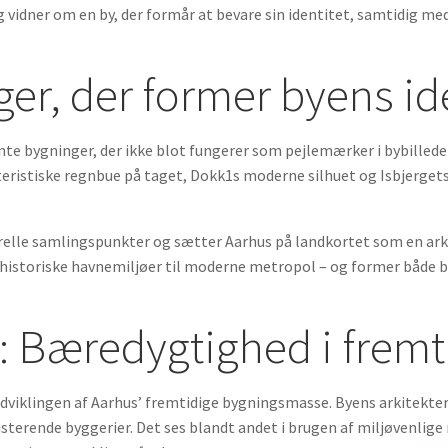
ng vidner om en by, der formår at bevare sin identitet, samtidig m
er, der former byens id
nte bygninger, der ikke blot fungerer som pejlemærker i bybille
eristiske regnbue på taget, Dokk1s moderne silhuet og Isbjergets
relle samlingspunkter og sætter Aarhus på landkortet som en ark
ra historiske havnemiljøer til moderne metropol – og former både
: Bæredygtighed i fremt
udviklingen af Aarhus’ fremtidige bygningsmasse. Byens arkitekter
isterende byggerier. Det ses blandt andet i brugen af miljøvenlig