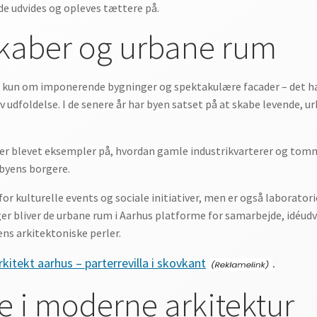
de udvides og opleves tættere på.
skaber og urbane rum
ke kun om imponerende bygninger og spektakulære facader – det ha
v udfoldelse. I de senere år har byen satset på at skabe levende, u
 er blevet eksempler på, hvordan gamle industrikvarterer og tomm
byens borgere.
r kulturelle events og sociale initiativer, men er også laborator
r bliver de urbane rum i Aarhus platforme for samarbejde, idéudv
ns arkitektoniske perler.
itekt aarhus – parterrevilla i skovkant
.
ie i moderne arkitektur