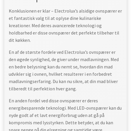
Konklusionen er klar – Electrolux’s alsidige ovnspærer er
et fantastisk valg til at oplyse dine kulinariske
kreationer. Med deres avancerede teknologi og
holdbarhed er disse ovnspærer det perfekte tilbehør til
dit køkken.
En af de største fordele ved Electrolux’s ovnspærer er
den øgede synlighed, de giver under madlavningen. Med
en bedre belysning kan du nemt se, hvordan din mad
udvikler sig i ovnen, hvilket resulterer i en forbedret
madlavningserfaring. Du kan nu sikre, at din mad bliver
tilberedt til perfektion hver gang.
En anden fordel ved disse ovnspærer er deres
energibesparende teknologi. Med LED-ovnspærer kan du
nyde godt af et lavt energiforbrug uden at gå på
kompromis med lysstyrken. Dette betyder, at du kan
spare penge på din elregning og samtidig være