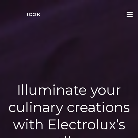
Videre
til
ICOK
indhold
Illuminate your
culinary creations
with Electrolux’s