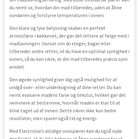
du nemt se, hvordan din mad tilberedes, uden at åbne
ovndøren og forstyrre temperaturen i ovnen.
Den klare og lyse belysning skaber en perfekt
atmosfære i køkkenet, der gør det lettere at følge med i
madlavningen. Uanset om du steger, bager eller
tilbereder andre retter, vil du have en optimal synlighed i
ovnen, så du kan sikre, at din mad tilberedes præcis som
ønsket.
Den øgede synlighed giver dig også mulighed for at
undgå over- eller underkogning af dine retter. Du kan
nemt evaluere madens farve og tekstur, hvilket gør det
nemmere at bestemme, hvornår maden er klar til at
blive taget ud af ovnen. Dette sikrer ikke kun bedre
resultater, men sparer også tid og energi.
Med Electrolux’s alsidige ovnspærer kan du også nyde
den fordel, at du ikke behøver at åbne ovndøren for at