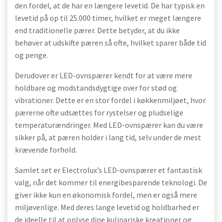
den fordel, at de har en længere levetid. De har typisk en
levetid på op til 25.000 timer, hvilket er meget længere
end traditionelle pærer. Dette betyder, at du ikke
behøver at udskifte pæren så ofte, hvilket sparer både tid
og penge.
Derudover er LED-ovnspærer kendt for at være mere
holdbare og modstandsdygtige over for stød og
vibrationer. Dette er en stor fordel i køkkenmiljøet, hvor
pærerne ofte udsættes for rystelser og pludselige
temperaturændringer. Med LED-ovnspærer kan du være
sikker på, at pæren holder i lang tid, selv under de mest
krævende forhold.
Samlet set er Electrolux’s LED-ovnspærer et fantastisk
valg, når det kommer til energibesparende teknologi. De
giver ikke kun en økonomisk fordel, men er også mere
miljøvenlige. Med deres lange levetid og holdbarhed er
de ideelle til at oplyse dine kulinariske kreationer og