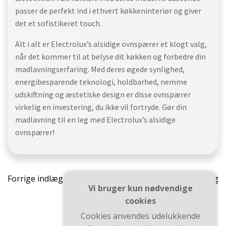
passer de perfekt ind i ethvert køkkeninteriør og giver
det et sofistikeret touch.
Alt i alt er Electrolux’s alsidige ovnspærer et klogt valg,
når det kommer til at belyse dit køkken og forbedre din
madlavningserfaring. Med deres øgede synlighed,
energibesparende teknologi, holdbarhed, nemme
udskiftning og æstetiske design er disse ovnspærer
virkelig en investering, du ikke vil fortryde. Gør din
madlavning til en leg med Electrolux’s alsidige
ovnspærer!
Indlægsnavigation
Indlæ
Forrige indlæg
Næste indlæg
Vi bruger kun nødvendige
cookies
Cookies anvendes udelukkende