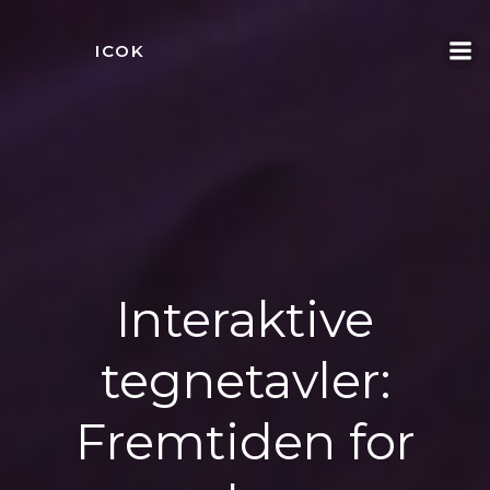
Videre
til
ICOK
indhold
Interaktive
tegnetavler:
Fremtiden for