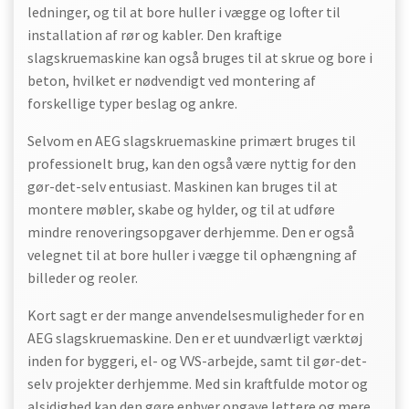
ledninger, og til at bore huller i vægge og lofter til
installation af rør og kabler. Den kraftige
slagskruemaskine kan også bruges til at skrue og bore i
beton, hvilket er nødvendigt ved montering af
forskellige typer beslag og ankre.
Selvom en AEG slagskruemaskine primært bruges til
professionelt brug, kan den også være nyttig for den
gør-det-selv entusiast. Maskinen kan bruges til at
montere møbler, skabe og hylder, og til at udføre
mindre renoveringsopgaver derhjemme. Den er også
velegnet til at bore huller i vægge til ophængning af
billeder og reoler.
Kort sagt er der mange anvendelsesmuligheder for en
AEG slagskruemaskine. Den er et uundværligt værktøj
inden for byggeri, el- og VVS-arbejde, samt til gør-det-
selv projekter derhjemme. Med sin kraftfulde motor og
alsidighed kan den gøre enhver opgave lettere og mere