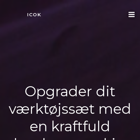
Videre
til
ICOK
indhold
Opgrader dit
værktøjssæt med
en kraftfuld