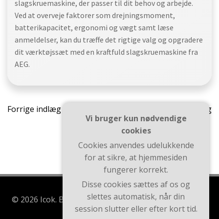
slagskruemaskine, der passer til dit behov og arbejde.
Ved at overveje faktorer som drejningsmoment,
batterikapacitet, ergonomi og vægt samt læse
anmeldelser, kan du træffe det rigtige valg og opgradere
dit værktøjssæt med en kraftfuld slagskruemaskine fra
AEG.
Indlægsnavigation
Indlæ
Forrige indlæg
Næste indlæg
Vi bruger kun nødvendige
cookies
Cookies anvendes udelukkende
for at sikre, at hjemmesiden
fungerer korrekt.
Disse cookies sættes af os og
slettes automatisk, når din
© 2026 Icok. Bygget ved at bruge WordPress og Brite
session slutter eller efter kort tid.
Theme .