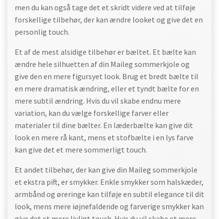
men du kan også tage det et skridt videre ved at tilføje
forskellige tilbehør, der kan ændre looket og give det en
personlig touch.
Et af de mest alsidige tilbehør er bæltet. Et bælte kan
ændre hele silhuetten af din Maileg sommerkjole og
give den en mere figursyet look. Brug et bredt bælte til
en mere dramatisk ændring, eller et tyndt bælte for en
mere subtil ændring. Hvis du vil skabe endnu mere
variation, kan du vælge forskellige farver eller
materialer til dine bælter. En læderbælte kan give dit
look en mere rå kant, mens et stofbælte i en lys farve
kan give det et mere sommerligt touch.
Et andet tilbehør, der kan give din Maileg sommerkjole
et ekstra pift, er smykker. Enkle smykker som halskæder,
armbånd og øreringe kan tilføje en subtil elegance til dit
look, mens mere iøjnefaldende og farverige smykker kan
give det et mere livligt touch. Hvis du vil skabe et mere