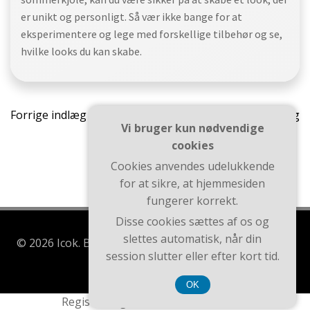
er unikt og personligt. Så vær ikke bange for at
eksperimentere og lege med forskellige tilbehør og se,
hvilke looks du kan skabe.
Indlægsnavigation
Indlæ
Forrige indlæg
Næste indlæg
Vi bruger kun nødvendige
cookies
Cookies anvendes udelukkende
for at sikre, at hjemmesiden
fungerer korrekt.
Disse cookies sættes af os og
slettes automatisk, når din
© 2026 Icok. Bygget ved at bruge WordPress og Brite
session slutter eller efter kort tid.
Theme .
OK
Registreringsnummer DK-37407739