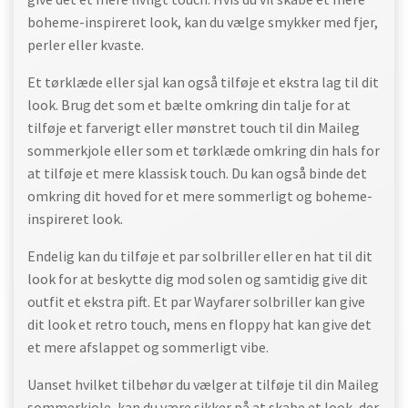
boheme-inspireret look, kan du vælge smykker med fjer,
perler eller kvaste.
Et tørklæde eller sjal kan også tilføje et ekstra lag til dit
look. Brug det som et bælte omkring din talje for at
tilføje et farverigt eller mønstret touch til din Maileg
sommerkjole eller som et tørklæde omkring din hals for
at tilføje et mere klassisk touch. Du kan også binde det
omkring dit hoved for et mere sommerligt og boheme-
inspireret look.
Endelig kan du tilføje et par solbriller eller en hat til dit
look for at beskytte dig mod solen og samtidig give dit
outfit et ekstra pift. Et par Wayfarer solbriller kan give
dit look et retro touch, mens en floppy hat kan give det
et mere afslappet og sommerligt vibe.
Uanset hvilket tilbehør du vælger at tilføje til din Maileg
sommerkjole, kan du være sikker på at skabe et look, der