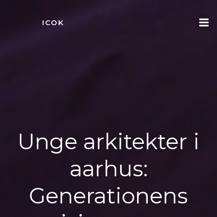
Videre
til
ICOK
indhold
Unge arkitekter i
aarhus:
Generationens