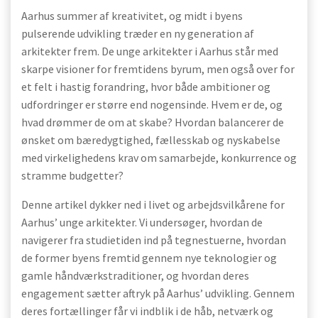
Aarhus summer af kreativitet, og midt i byens
pulserende udvikling træder en ny generation af
arkitekter frem. De unge arkitekter i Aarhus står med
skarpe visioner for fremtidens byrum, men også over for
et felt i hastig forandring, hvor både ambitioner og
udfordringer er større end nogensinde. Hvem er de, og
hvad drømmer de om at skabe? Hvordan balancerer de
ønsket om bæredygtighed, fællesskab og nyskabelse
med virkelighedens krav om samarbejde, konkurrence og
stramme budgetter?
Denne artikel dykker ned i livet og arbejdsvilkårene for
Aarhus’ unge arkitekter. Vi undersøger, hvordan de
navigerer fra studietiden ind på tegnestuerne, hvordan
de former byens fremtid gennem nye teknologier og
gamle håndværkstraditioner, og hvordan deres
engagement sætter aftryk på Aarhus’ udvikling. Gennem
deres fortællinger får vi indblik i de håb, netværk og