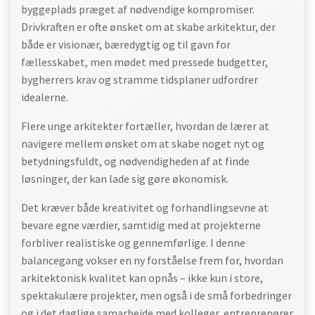
byggeplads præget af nødvendige kompromiser.
Drivkraften er ofte ønsket om at skabe arkitektur, der
både er visionær, bæredygtig og til gavn for
fællesskabet, men mødet med pressede budgetter,
bygherrers krav og stramme tidsplaner udfordrer
idealerne.
Flere unge arkitekter fortæller, hvordan de lærer at
navigere mellem ønsket om at skabe noget nyt og
betydningsfuldt, og nødvendigheden af at finde
løsninger, der kan lade sig gøre økonomisk.
Det kræver både kreativitet og forhandlingsevne at
bevare egne værdier, samtidig med at projekterne
forbliver realistiske og gennemførlige. I denne
balancegang vokser en ny forståelse frem for, hvordan
arkitektonisk kvalitet kan opnås – ikke kun i store,
spektakulære projekter, men også i de små forbedringer
og i det daglige samarbejde med kolleger, entreprenører