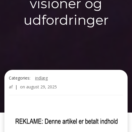
visioner og
udfordringer
Categories:
indlæg
af
|
on
august 29, 2025