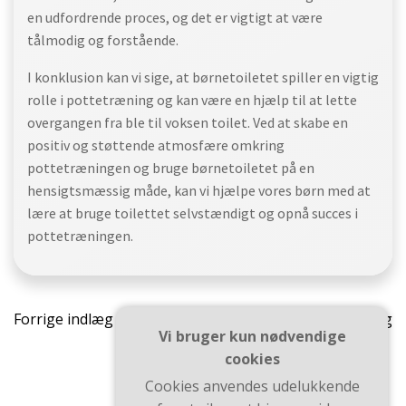
en udfordrende proces, og det er vigtigt at være
tålmodig og forstående.
I konklusion kan vi sige, at børnetoiletet spiller en vigtig
rolle i pottetræning og kan være en hjælp til at lette
overgangen fra ble til voksen toilet. Ved at skabe en
positiv og støttende atmosfære omkring
pottetræningen og bruge børnetoiletet på en
hensigtsmæssig måde, kan vi hjælpe vores børn med at
lære at bruge toilettet selvstændigt og opnå succes i
pottetræningen.
Indlægsnavigation
Indlæ
Forrige indlæg
Næste indlæg
Vi bruger kun nødvendige
cookies
Cookies anvendes udelukkende