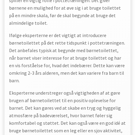
spiller en vigtig rolle i pottetræningen. Det giver
børnene en mulighed for at øve sig i at bruge toilettet
på en mindre skala, før de skal begynde at bruge det
almindelige toilet.
Ifølge eksperterne er det vigtigt at introducere
børnetoilettet på det rette tidspunkt i pottetræningen.
Det anbefales typisk at begynde med børnetoilettet,
når barnet viser interesse for at bruge toilettet og har
en vis forståelse for, hvad det indebærer. Dette kan være
omkring 2-3 års alderen, men det kan variere fra barn til
barn.
Eksperterne understreger også vigtigheden af at gøre
brugen af børnetoilettet til en positiv oplevelse for
barnet. Det kan gøres ved at skabe en tryg og hyggelig
atmosfære på badeværelset, hvor barnet føler sig
komfortabel og støttet. Det kan også være en god idé at
bruge børnetoilettet som en leg eller en sjov aktivitet,