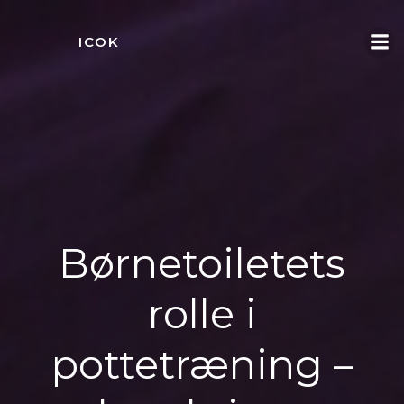
Videre
til
ICOK
indhold
Børnetoiletets
rolle i
pottetræning –