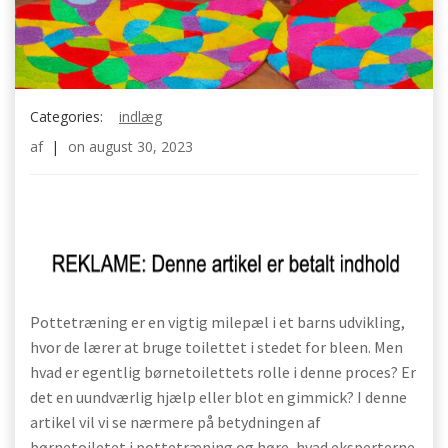
Categories:
indlæg
af
|
on
august 30, 2023
Pottetræning er en vigtig milepæl i et barns udvikling,
hvor de lærer at bruge toilettet i stedet for bleen. Men
hvad er egentlig børnetoilettets rolle i denne proces? Er
det en uundværlig hjælp eller blot en gimmick? I denne
artikel vil vi se nærmere på betydningen af
børnetoiletet i pottetræning og høre, hvad eksperterne