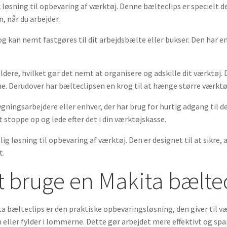
løsning til opbevaring af værktøj. Denne bælteclips er specielt de
, når du arbejder.
g kan nemt fastgøres til dit arbejdsbælte eller bukser. Den har en 
dere, hvilket gør det nemt at organisere og adskille dit værktøj
. Derudover har bælteclipsen en krog til at hænge større værkt
gningsarbejdere eller enhver, der har brug for hurtig adgang til d
t stoppe op og lede efter det i din værktøjskasse.
ig løsning til opbevaring af værktøj. Den er designet til at sikre, a
t.
t bruge en Makita bælte
ta bælteclips er den praktiske opbevaringsløsning, den giver til 
n eller fylder i lommerne. Dette gør arbejdet mere effektivt og spar