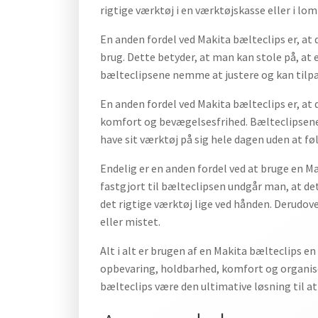
rigtige værktøj i en værktøjskasse eller i lo
En anden fordel ved Makita bælteclips er, at d
brug. Dette betyder, at man kan stole på, at e
bælteclipsene nemme at justere og kan tilpass
En anden fordel ved Makita bælteclips er, at
komfort og bevægelsesfrihed. Bælteclipsene e
have sit værktøj på sig hele dagen uden at f
Endelig er en anden fordel ved at bruge en M
fastgjort til bælteclipsen undgår man, at de
det rigtige værktøj lige ved hånden. Derudov
eller mistet.
Alt i alt er brugen af en Makita bælteclips e
opbevaring, holdbarhed, komfort og organise
bælteclips være den ultimative løsning til a