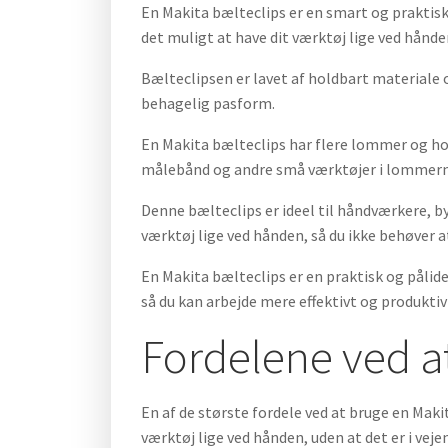
En Makita bælteclips er en smart og praktisk 
det muligt at have dit værktøj lige ved hånden
Bælteclipsen er lavet af holdbart materiale o
behagelig pasform.
En Makita bælteclips har flere lommer og hol
målebånd og andre små værktøjer i lommerne
Denne bælteclips er ideel til håndværkere, by
værktøj lige ved hånden, så du ikke behøver a
En Makita bælteclips er en praktisk og pålidel
så du kan arbejde mere effektivt og produktiv
Fordelene ved a
En af de største fordele ved at bruge en Maki
værktøj lige ved hånden, uden at det er i veje