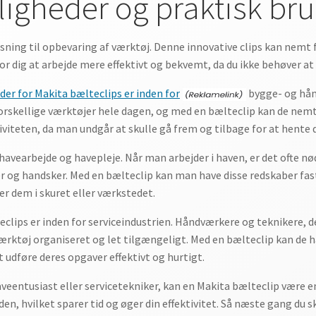
gheder og praktisk br
sning til opbevaring af værktøj. Denne innovative clips kan nemt fa
r dig at arbejde mere effektivt og bekvemt, da du ikke behøver at le
r for Makita bælteclips er inden for
bygge- og hå
forskellige værktøjer hele dagen, og med en bælteclip kan de nem
iviteten, da man undgår at skulle gå frem og tilbage for at hente
 havearbejde og havepleje. Når man arbejder i haven, er det ofte n
og handsker. Med en bælteclip kan man have disse redskaber fast
er dem i skuret eller værkstedet.
clips er inden for serviceindustrien. Håndværkere og teknikere, d
værktøj organiseret og let tilgængeligt. Med en bælteclip kan de h
 udføre deres opgaver effektivt og hurtigt.
eentusiast eller servicetekniker, kan en Makita bælteclip være en 
den, hvilket sparer tid og øger din effektivitet. Så næste gang du 