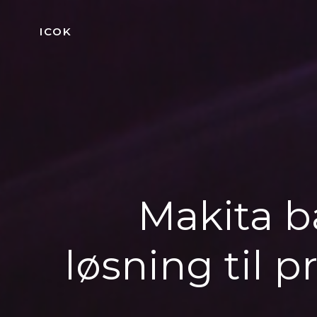
Videre
til
ICOK
indhold
Makita b
løsning til 