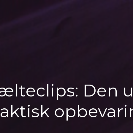
ælteclips: Den u
praktisk opbevari