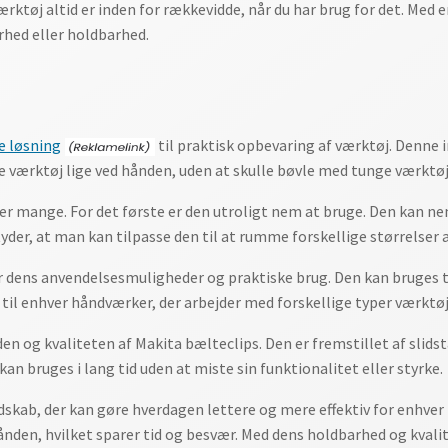
t værktøj altid er inden for rækkevidde, når du har brug for det. Med
rhed eller holdbarhed.
e løsning
til praktisk opbevaring af værktøj. Denne 
e værktøj lige ved hånden, uden at skulle bøvle med tunge værktøjs
er mange. For det første er den utroligt nem at bruge. Den kan nem
der, at man kan tilpasse den til at rumme forskellige størrelser af
r dens anvendelsesmuligheder og praktiske brug. Den kan bruges t
 til enhver håndværker, der arbejder med forskellige typer værktøj
en og kvaliteten af Makita bælteclips. Den er fremstillet af slids
kan bruges i lang tid uden at miste sin funktionalitet eller styrke.
 redskab, der kan gøre hverdagen lettere og mere effektiv for enhv
ånden, hvilket sparer tid og besvær. Med dens holdbarhed og kvalitet 