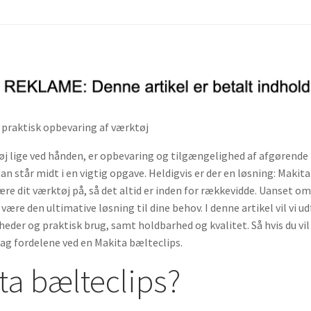
l praktisk opbevaring af værktøj
øj lige ved hånden, er opbevaring og tilgængelighed af afgørende b
man står midt i en vigtig opgave. Heldigvis er der en løsning: Makit
ære dit værktøj på, så det altid er inden for rækkevidde. Uanset o
ære den ultimative løsning til dine behov. I denne artikel vil vi u
eder og praktisk brug, samt holdbarhed og kvalitet. Så hvis du vil
dag fordelene ved en Makita bælteclips.
ta bælteclips?