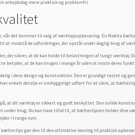
e din arbejdsdag mere praktisk og problemfri.
valitet
, når det kommer til valg af værktøjsopbevaring. En Makita bælte
til at modstå de udfordringer, der opstår under daglig brug af værk
r, der sikrer, at de kan holde til belastningen af tungt værktøj. D
te betyder, at de kan bruges i mange år uden at miste deres funkt
ydelig i dens design og konstruktion. Den er grundigt testet og g
 Hver enkelt detalje er omhyggeligt udført for at sikre, at bæltecl
å, at dit værktøj er sikkert og godt beskyttet. Den solide konstruk
et under brug. Du kan have tillid til, at bælteclipsen holder dine 
jder i trange rum.
bælteclips gør den til den ultimative løsning til praktisk opbevari