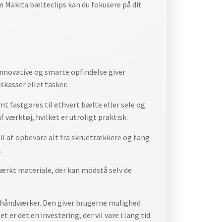
 en Makita bælteclips kan du fokusere på dit
innovative og smarte opfindelse giver
kasser eller tasker.
t fastgøres til ethvert bælte eller sele og
 værktøj, hvilket er utroligt praktisk.
il at opbevare alt fra skruetrækkere og tang
.
tærkt materiale, der kan modstå selv de
er håndværker. Den giver brugerne mulighed
er det en investering, der vil vare i lang tid.