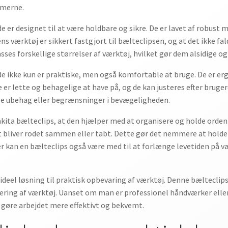
mmerne.
e er designet til at være holdbare og sikre. De er lavet af robust 
ns værktøj er sikkert fastgjort til bælteclipsen, og at det ikke fa
es forskellige størrelser af værktøj, hvilket gør dem alsidige og 
 de ikke kun er praktiske, men også komfortable at bruge. De er 
r lette og behagelige at have på, og de kan justeres efter bruge
øle ubehag eller begrænsninger i bevægeligheden.
akita bælteclips, at den hjælper med at organisere og holde orden
t bliver rodet sammen eller tabt. Dette gør det nemmere at holde s
er kan en bælteclips også være med til at forlænge levetiden på væ
n ideel løsning til praktisk opbevaring af værktøj. Denne bælteclip
ring af værktøj. Uanset om man er professionel håndværker eller
t gøre arbejdet mere effektivt og bekvemt.