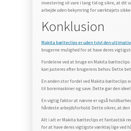
investering vil vare i lang tid og sikre, at di
arbejde uden bekymring for værktøjets sikke
Konklusion
Makita bælteclips er uden tvivl den ultimativ
brugerne mulighed for at have deres vigtigst
Fordelene ved at bruge en Makita bælteclips 
kan justeres efter brugerens behov. Dette bety
En anden stor fordel ved Makita bælteclips e
til boremaskiner og save. Dette gør den ideel
En vigtig faktor at nævne er også holdbarhed
hårdeste arbejdsforhold. Dette sikrer, at den 
Alt i alt er Makita bælteclips et fantastisk
for at have deres vigtigste værktøj lige ved h