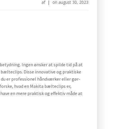
af
|
on
august 30, 2023
etydning. Ingen ønsker at spilde tid på at
a bælteclips. Disse innovative og praktiske
m du er professionel håndværker eller gør-
dforske, hvad en Makita bælteclips er,
 have en mere praktisk og effektiv måde at