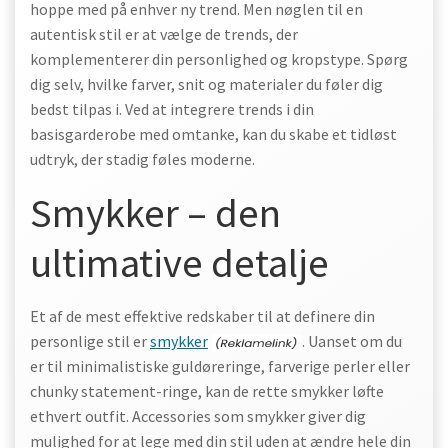
hoppe med på enhver ny trend. Men nøglen til en
autentisk stil er at vælge de trends, der
komplementerer din personlighed og kropstype. Spørg
dig selv, hvilke farver, snit og materialer du føler dig
bedst tilpas i. Ved at integrere trends i din
basisgarderobe med omtanke, kan du skabe et tidløst
udtryk, der stadig føles moderne.
Smykker – den
ultimative detalje
Et af de mest effektive redskaber til at definere din
personlige stil er
smykker
. Uanset om du
er til minimalistiske guldøreringe, farverige perler eller
chunky statement-ringe, kan de rette smykker løfte
ethvert outfit. Accessories som smykker giver dig
mulighed for at lege med din stil uden at ændre hele din