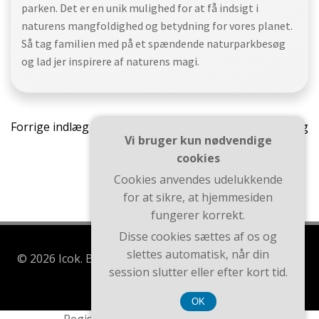
parken. Det er en unik mulighed for at få indsigt i
naturens mangfoldighed og betydning for vores planet.
Så tag familien med på et spændende naturparkbesøg
og lad jer inspirere af naturens magi.
Indlægsnavigation
Indlæ
Forrige indlæg
Næste indlæg
Vi bruger kun nødvendige
cookies
Cookies anvendes udelukkende
for at sikre, at hjemmesiden
fungerer korrekt.
Disse cookies sættes af os og
slettes automatisk, når din
© 2026 Icok. Bygget ved at bruge WordPress og Brite
session slutter eller efter kort tid.
Theme .
OK