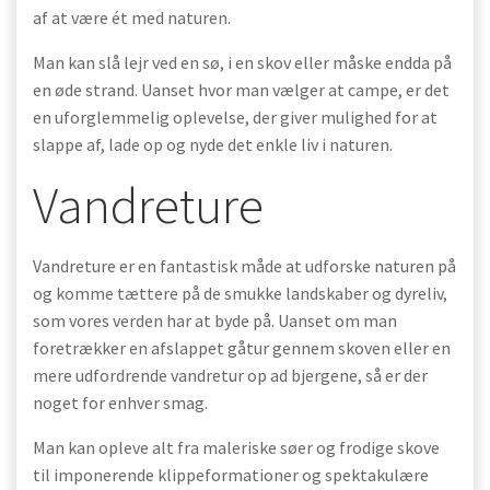
af at være ét med naturen.
Man kan slå lejr ved en sø, i en skov eller måske endda på
en øde strand. Uanset hvor man vælger at campe, er det
en uforglemmelig oplevelse, der giver mulighed for at
slappe af, lade op og nyde det enkle liv i naturen.
Vandreture
Vandreture er en fantastisk måde at udforske naturen på
og komme tættere på de smukke landskaber og dyreliv,
som vores verden har at byde på. Uanset om man
foretrækker en afslappet gåtur gennem skoven eller en
mere udfordrende vandretur op ad bjergene, så er der
noget for enhver smag.
Man kan opleve alt fra maleriske søer og frodige skove
til imponerende klippeformationer og spektakulære