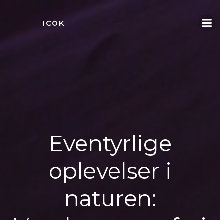
Videre
til
ICOK
indhold
Eventyrlige
oplevelser i
naturen: