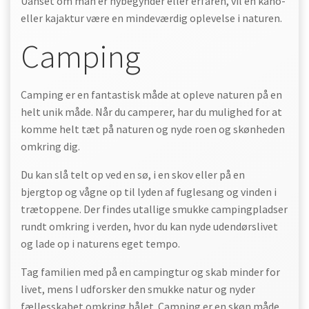
Uanset om man er nybegynder eller erfaren, vil en kano-
eller kajaktur være en mindeværdig oplevelse i naturen.
Camping
Camping er en fantastisk måde at opleve naturen på en
helt unik måde. Når du camperer, har du mulighed for at
komme helt tæt på naturen og nyde roen og skønheden
omkring dig.
Du kan slå telt op ved en sø, i en skov eller på en
bjergtop og vågne op til lyden af fuglesang og vinden i
trætoppene. Der findes utallige smukke campingpladser
rundt omkring i verden, hvor du kan nyde udendørslivet
og lade op i naturens eget tempo.
Tag familien med på en campingtur og skab minder for
livet, mens I udforsker den smukke natur og nyder
fællesskabet omkring bålet. Camping er en skøn måde