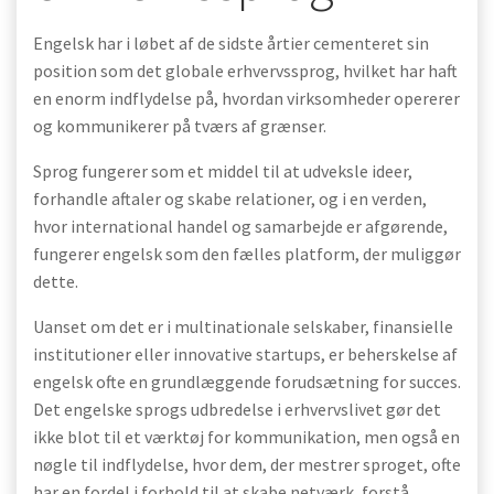
Engelsk har i løbet af de sidste årtier cementeret sin
position som det globale erhvervssprog, hvilket har haft
en enorm indflydelse på, hvordan virksomheder opererer
og kommunikerer på tværs af grænser.
Sprog fungerer som et middel til at udveksle ideer,
forhandle aftaler og skabe relationer, og i en verden,
hvor international handel og samarbejde er afgørende,
fungerer engelsk som den fælles platform, der muliggør
dette.
Uanset om det er i multinationale selskaber, finansielle
institutioner eller innovative startups, er beherskelse af
engelsk ofte en grundlæggende forudsætning for succes.
Det engelske sprogs udbredelse i erhvervslivet gør det
ikke blot til et værktøj for kommunikation, men også en
nøgle til indflydelse, hvor dem, der mestrer sproget, ofte
har en fordel i forhold til at skabe netværk, forstå