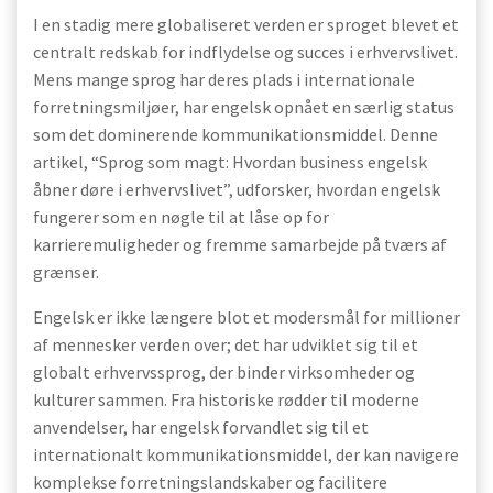
I en stadig mere globaliseret verden er sproget blevet et
centralt redskab for indflydelse og succes i erhvervslivet.
Mens mange sprog har deres plads i internationale
forretningsmiljøer, har engelsk opnået en særlig status
som det dominerende kommunikationsmiddel. Denne
artikel, “Sprog som magt: Hvordan business engelsk
åbner døre i erhvervslivet”, udforsker, hvordan engelsk
fungerer som en nøgle til at låse op for
karrieremuligheder og fremme samarbejde på tværs af
grænser.
Engelsk er ikke længere blot et modersmål for millioner
af mennesker verden over; det har udviklet sig til et
globalt erhvervssprog, der binder virksomheder og
kulturer sammen. Fra historiske rødder til moderne
anvendelser, har engelsk forvandlet sig til et
internationalt kommunikationsmiddel, der kan navigere
komplekse forretningslandskaber og facilitere