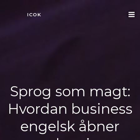
Videre
til
ICOK
indhold
Sprog som magt:
Hvordan business
engelsk åbner