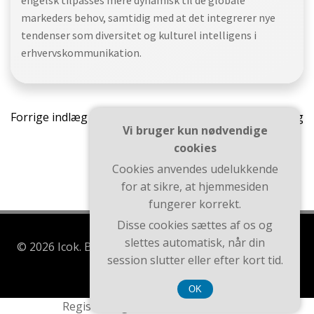
engelsk tilpasses mere dynamisk til de globale
markeders behov, samtidig med at det integrerer nye
tendenser som diversitet og kulturel intelligens i
erhvervskommunikation.
Indlægsnavigation
Indlæ
Forrige indlæg
Næste indlæg
Vi bruger kun nødvendige
cookies
Cookies anvendes udelukkende
for at sikre, at hjemmesiden
fungerer korrekt.
Disse cookies sættes af os og
slettes automatisk, når din
© 2026 Icok. Bygget ved at bruge WordPress og Brite
session slutter eller efter kort tid.
Theme .
OK
Registreringsnummer DK-37407739