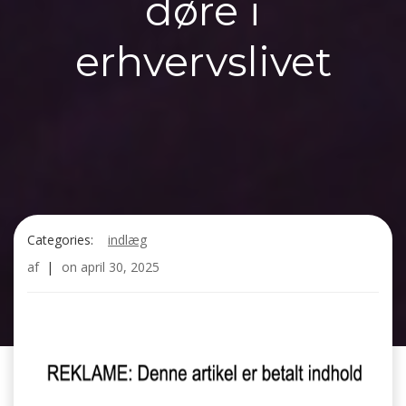
døre i
erhvervslivet
Categories:
indlæg
af
|
on
april 30, 2025