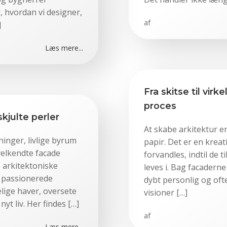
hvordan vi designer,
af
]
Læs mere...
Fra skitse til virk
proces
kjulte perler
At skabe arkitektur e
inger, livlige byrum
papir. Det er en kreat
elkendte facade
forvandles, indtil de t
 arkitektoniske
leves i. Bag facader
n passionerede
dybt personlig og oft
elige haver, oversete
visioner […]
nyt liv. Her findes […]
af
Læs mere...