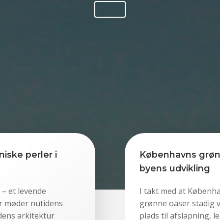
niske perler i
Københavns grønne
byens udvikling
 – et levende
I takt med at Københa
er møder nutidens
grønne oaser stadig v
dens arkitektur
plads til afslapning, 