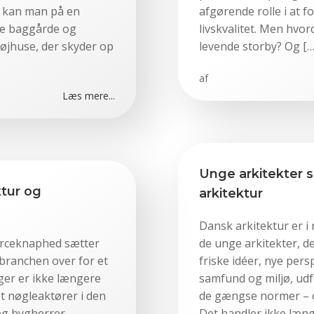
ag kan man på en
afgørende rolle i at f
gte baggårde og
livskvalitet. Men hvo
jhuse, der skyder op
levende storby? Og […
af
Læs mere...
Unge arkitekter s
ktur og
arkitektur
Dansk arkitektur er i 
urceknaphed sætter
de unge arkitekter, d
branchen over for et
friske idéer, nye per
ger er ikke længere
samfund og miljø, udf
t nøgleaktører i den
de gængse normer – 
 og bygherrer
Det handler ikke læng