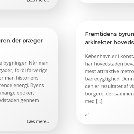
Fremtidens byru
turen der præger
arkitekter hoved
København er i konst
ne bygninger. Når man
har hovedstaden bevæg
ader, forbi farverige
mest attraktive metro
r man historiens
bæredygtighed. Denne 
rende energi. Byens
den er resultatet af 
e mange epoker,
borgere, der sammen 
vedstaden gennem
med […]
af
Læs mere...