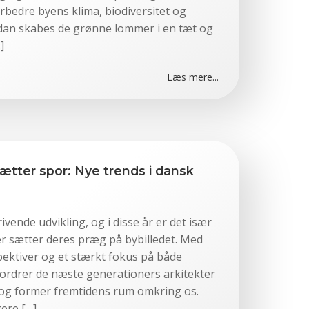
orbedre byens klima, biodiversitet og
rdan skabes de grønne lommer i en tæt og
]
Læs mere...
ætter spor: Nye trends i dansk
rivende udvikling, og i disse år er det især
er sætter deres præg på bybilledet. Med
spektiver og et stærkt fokus på både
ordrer de næste generationers arkitekter
og former fremtidens rum omkring os.
ere […]