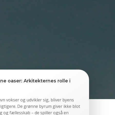
 oaser: Arkitekternes rolle i
vn vokser og udvikler sig, bliver byens
igtigere. De grønne byrum giver ikke blot
leg og fællesskab – de spiller også en