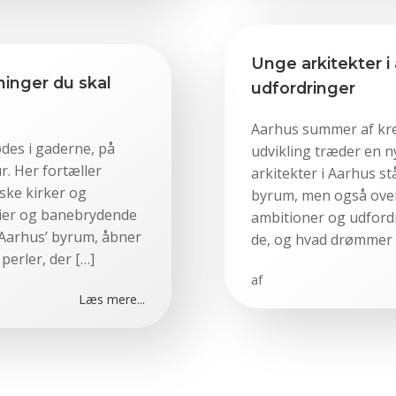
Unge arkitekter i
ninger du skal
udfordringer
Aarhus summer af krea
ødes i gaderne, på
udvikling træder en n
r. Her fortæller
arkitekter i Aarhus s
ske kirker og
byrum, men også over 
rier og banebrydende
ambitioner og udford
i Aarhus’ byrum, åbner
de, og hvad drømmer 
 perler, der […]
af
Læs mere...