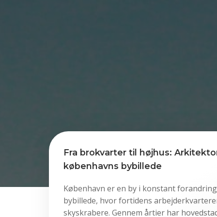
Fra brokvarter til højhus: Arkitekto
københavns bybillede
København er en by i konstant forandring
bybillede, hvor fortidens arbejderkvarter
skyskrabere. Gennem årtier har hovedsta