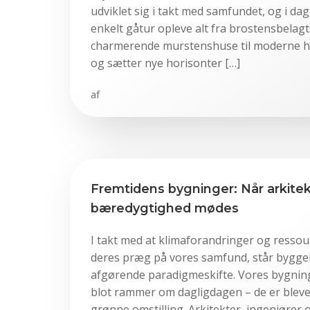
udviklet sig i takt med samfundet, og i d
enkelt gåtur opleve alt fra brostensbela
charmerende murstenshuse til moderne hø
og sætter nye horisonter […]
af
Fremtidens bygninger: Når arkite
bæredygtighed mødes
I takt med at klimaforandringer og resso
deres præg på vores samfund, står bygge
afgørende paradigmeskifte. Vores bygnin
blot rammer om dagligdagen – de er bleve
grønne omstilling. Arkitekter, ingeniører